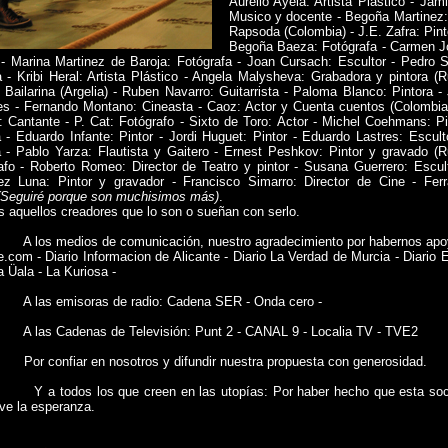
Aurelio Ayela: Artista Plastico - Jam
Musico y docente - Begoña Martinez: 
Rapsoda (Colombia) - J.E. Zafra: Pint
Begoña Baeza: Fotógrafa - Carmen Jo
a) - Marina Martinez de Baroja: Fotógrafa - Joan Cursach: Escultor - Pedro 
a - Kribi Heral: Artista Plástico - Angela Malysheva: Grabadora y pintora 
 Bailarina (Argelia) - Ruben Navarro: Guitarrista - Paloma Blanco: Pintora -
s - Fernando Montano: Cineasta - Caoz: Actor y Cuenta cuentos (Colombia)
: Cantante - P. Cat: Fotógrafo - Sixto de Toro: Actor - Michel Coehmans: 
a - Eduardo Infante: Pintor - Jordi Huguet: Pintor - Eduardo Lastres: Esculto
a - Pablo Yarza: Flautista y Gaitero - Ernest Peshkov: Pintor y gravado (R
afo - Roberto Romeo: Director de Teatro y pintor - Susana Guerrero: Escul
z Luna: Pintor y gravador - Francisco Simarro: Director de Cine - Fe
(Seguiré porque son muchisimos más)
.
s aquellos creadores que lo son o sueñan con serlo.
medios de comunicación, nuestro agradecimiento por habernos apoyad
e.com - Diario Informacion de Alicante - Diario La Verdad de Murcia - Diario E
 Üala - La Kuriosa -
 emisoras de radio: Cadena SER - Onda cero -
 Cadenas de Televisión: Punt 2 - CANAL 9 - Localia TV - TVE2
onfiar en nosotros y difundir nuestra propuesta con generosidad.
odos los que creen en las utopías: Por haber hecho que esta socieda
ve la esperanza.