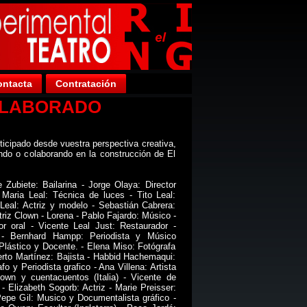
ntacta
Contratación
OLABORADO
do desde vuestra perspectiva creativa,
ndo o colaborando en la construcción de El
 Zubiete: Bailarina - Jorge Olaya: Director
 Maria Leal: Técnica de luces - Tito Leal:
 Leal: Actriz y modelo - Sebastián Cabrera:
triz Clown - Lorena - Pablo Fajardo: Músico -
or oral - Vicente Leal Just: Restaurador -
) - Bernhard Hampp: Periodista y Músico
 Plástico y Docente. - Elena Miso: Fotógrafa
erto Martínez: Bajista - Habbid Hachemaqui:
fo y Periodista grafico - Ana Villena: Artista
lown y cuentacuentos (Italia) - Vicente de
- Elizabeth Sogorb: Actriz - Marie Preisser:
Pepe Gil: Musico y Documentalista gráfico -