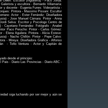
ie Owen: Escultor (Inglaterra) - Paco Jordá:
Galerista y escultora - Bernardo Villamaría:
or y docente - Eugenia Funes: Videoartista -
rques: Pintora - Massimo Pissani: Escultor
Serrano: Actor - Ester Ferrándiz: Diseñadora
(Rusia) - Jose Manuel Cámara: Pintor - Anna
 Jordi Selva: Escritor y Psicologo Centro de
 - Cayetano Fernández: Fotógrafo - Anabel
Pintor Paco Perucho: Pintor - Carlos Gómez:
r - Elena Aguilera: Pintora - Alicia Esteve:
usia) - Nacho Chillón: Pintor - Pepe Calvo:
tora - Mireya: Diseñadora Grafica - Alfonso
rrán - Toño Ventura - Actor y Capitán de
o desde el principio:
l Pais - Diario Las Provincias - Diario ABC -
d siga luchando por ser mejor y aún se