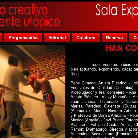
Programación
Editorial
Colabora
Reserva
Co
HAN C
Todos vosotros habéis participa
bien actuando, exponiendo, capacita
Ring
Pepe Gimeno: Artista Plástico - Lole
Festivales de Oralidad (Colombia) -
Videojugador y leal consejero - Ana
Artista Plástico - Vicky Montañez: Ac
Juan Llaneras: Historiador y Narrad
Marisa Paredes: Galerista (Suiza
(Alemania) - Manuel Navarro: Artista
y Profesora de Danza Africana - Rob
Musico (Argelia) - Javi Prieto: Fotogra
Plastica - Fabiana Costa: Actriz, C
Ramón: Dramaturgo, Director y actor 
Animadora Sociocultural (Francia) - 