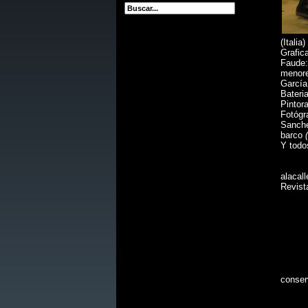
(Itali
Grafic
Faude:
menore
García
Bateri
Pintor
Fotógr
Sanche
barco
Y todo
A los 
alacall
Revista
A las
A las
Por c
Y a t
conser